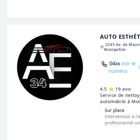
AUTO ESTHÉT
2345 Av. de Maur
Montpellier
04xx
voir le
numéro
4.5 ⭐️ 19 avis
Service de netto
automobile à Mon
Sur place
Intervention à l
professionnel u