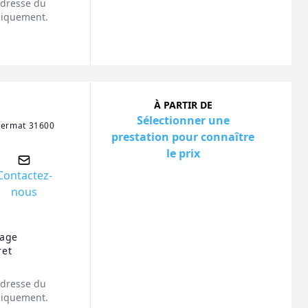
'adresse du
niquement.
À PARTIR DE
Sélectionner une
Fermat 31600
prestation pour connaître
le prix
Contactez-
nous
yage
ret
'adresse du
niquement.