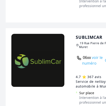
Intervention à l
professionnel u
SUBLIMCAR
19 Rue Pierre de 
Muret
06xx
voir le
numéro
4.7 ⭐️ 367 avis
Service de netto
automobile à Mu
Sur place
Intervention à l
professionnel u