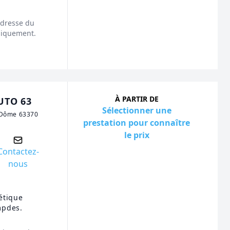
'adresse du
niquement.
À PARTIR DE
UTO 63
Sélectionner une
 Dôme 63370
prestation pour connaître
le prix
Contactez-
nous
étique
mpdes.