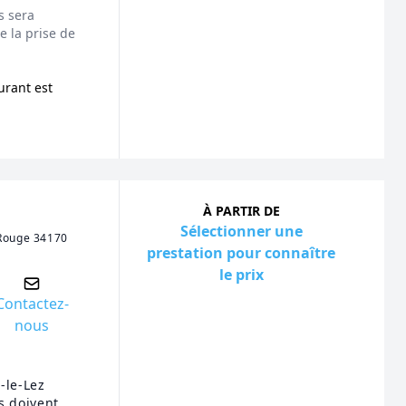
s sera
 la prise de
urant est
À PARTIR DE
Sélectionner une
 Rouge 34170
prestation pour connaître
le prix
Contactez-
nous
-le-Lez
s doivent