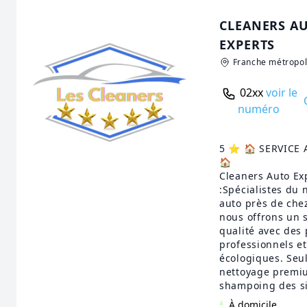
CLEANERS A
EXPERTS
Franche métropol
02xx
voir le
numéro
5 ⭐️ 🏠 SERVICE
🏠
Cleaners Auto Ex
:Spécialistes du 
auto près de che
nous offrons un 
qualité avec des 
professionnels et
écologiques. Seul
nettoyage premiu
shampoing des s
À domicile