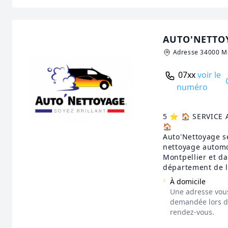
AUTO'NETTO
Adresse 34000 Mo
07xx
voir le
numéro
5 ⭐️ 🏠 SERVICE
🏠
Auto'Nettoyage s
nettoyage automo
Montpellier et da
département de l
À domicile
Une adresse vou
demandée lors de
rendez-vous.