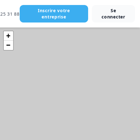
Inscrire votre
Se
 25 31 88
entreprise
connecter
+
−