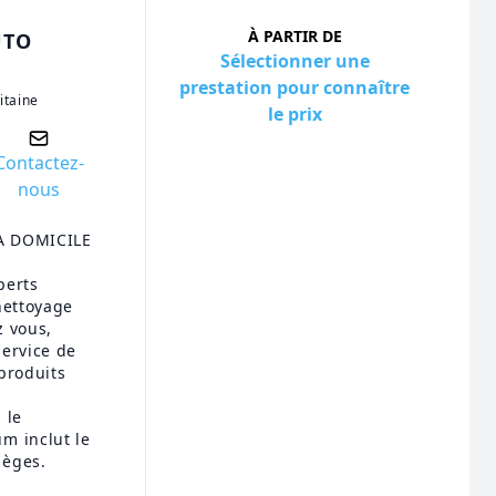
À PARTIR DE
UTO
Sélectionner une
prestation pour connaître
itaine
le prix
Contactez-
nous
 A DOMICILE
perts
nettoyage
z vous,
service de
produits
 le
m inclut le
ièges.