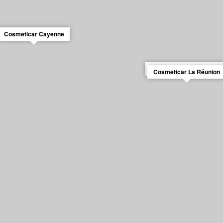
Cosmeticar Cayenne
Wash&Check La Reunio
Cosmeticar La Réunion