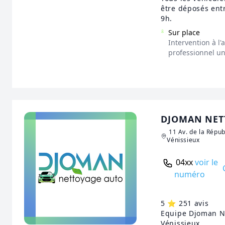
être déposés ent
9h.
Sur place
Intervention à l
professionnel u
DJOMAN NET
11 Av. de la Répu
Vénissieux
04xx
voir le
numéro
5 ⭐️ 251 avis
Equipe Djoman N
Vénissieux.