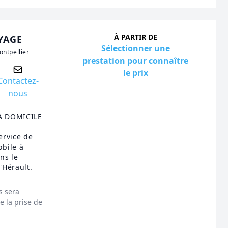
À PARTIR DE
YAGE
Sélectionner une
ntpellier
prestation pour connaître
le prix
Contactez-
nous
 A DOMICILE
ervice de
bile à
ns le
'Hérault.
s sera
 la prise de