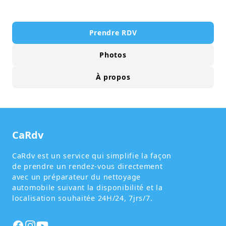
Prendre RDV
Photos
À propos
CaRdv
CaRdv est un service qui simplifie la façon
de prendre un rendez-vous directement
avec un préparateur du nettoyage
automobile suivant la disponibilité et la
localisation souhaitée 24H/24, 7jrs/7.
Facebook
Instagram
Instagram