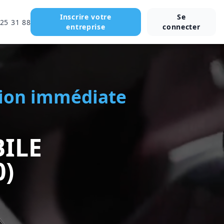
Inscrire votre
Se
 25 31 88
entreprise
connecter
ation immédiate
ILE
)