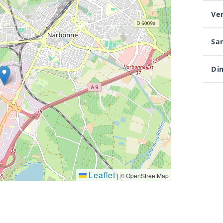
Ve
Sa
Di
Leaflet
|
© OpenStreetMap