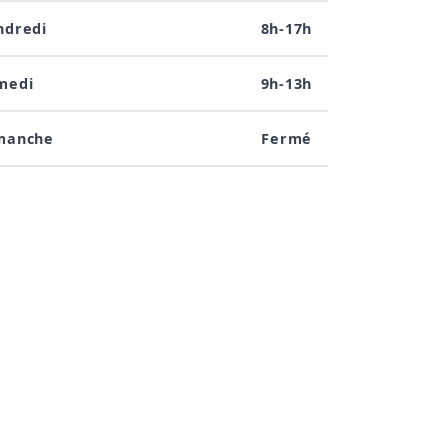
ndredi
8h-17h
medi
9h-13h
manche
Fermé