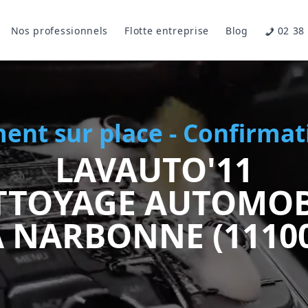
Nos professionnels
Flotte entreprise
Blog
02 38
ment sur place - Confirm
LAVAUTO'11
TTOYAGE AUTOMOB
À NARBONNE (11100