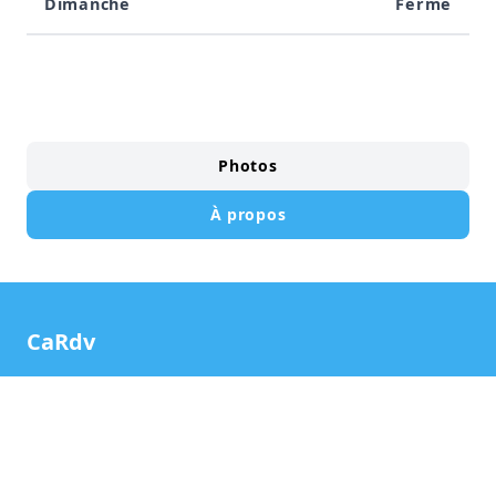
Dimanche
Fermé
Photos
À propos
CaRdv
CaRdv est un service qui simplifie la façon
de prendre un rendez-vous directement
avec un préparateur du nettoyage
automobile suivant la disponibilité et la
localisation souhaitée 24H/24, 7jrs/7.